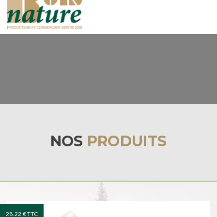
navigat
NOS
PRODUITS
28.22 € TTC