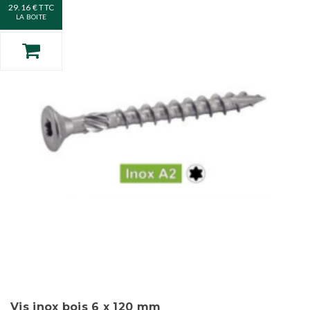
29.16 € TTC
LA BOITE
Vis inox bois 6 x 120 mm