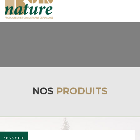
navigat
NOS
PRODUITS
10.25 € TTC