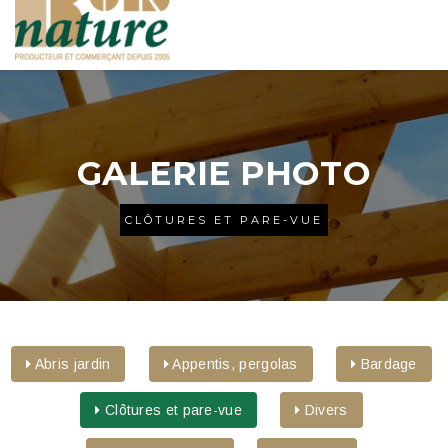
navigat
GALERIE PHOTO
CLÔTURES ET PARE-VUE
Abris jardin
Appentis, pergolas
Bardage
Clôtures et pare-vue
Divers